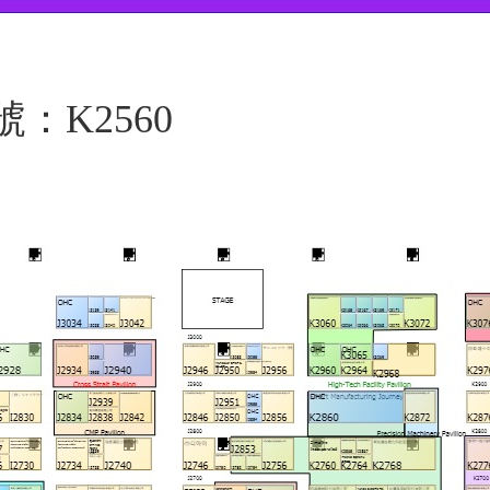
：K2560